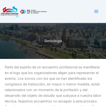
Skip
to
content
Simbología
Parte del espíritu de un encuentro profesional se manifiesta
en el logo que los organizadores eligen para representar el
evento. Los íconos con los que se han identificado los
congresos de traducción, en mayor o menor medida, están
relacionados con un momento de la profesión y del
desarrollo del objeto de estudio que subyace a nuestra labor
técnica. Nuestros encuentros no escapan a este proceso.