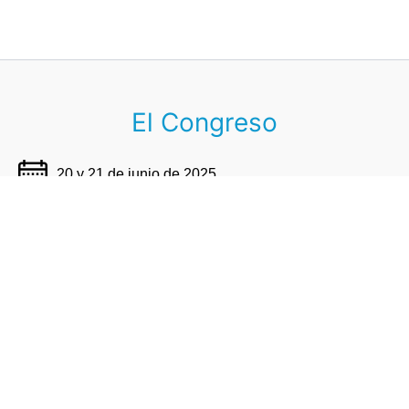
El Congreso
20 y 21 de junio de 2025
Hotel Radisson (Piso 4)
congresoctpu2025@grupoelis.com.uy
Por patrocinios:
beatriz.rial@grupoelis.com.uy
+598 98 378 779