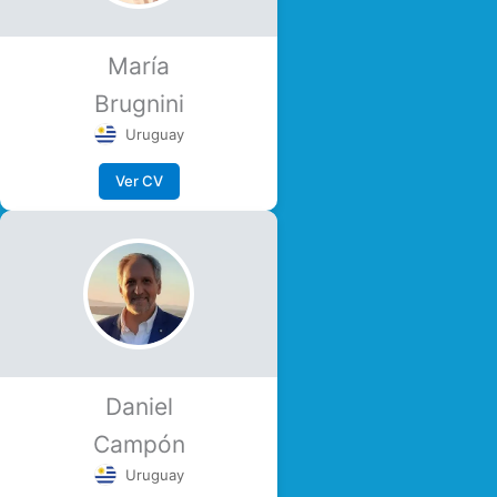
María
Brugnini
Uruguay
Ver CV
Daniel
Campón
Uruguay