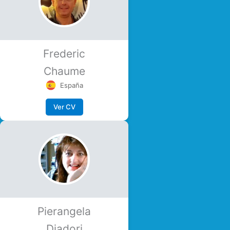
Frederic
Chaume
España
Ver CV
Pierangela
Diadori