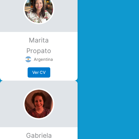
Marita
Propato
Argentina
Ver CV
Gabriela